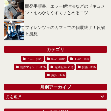
開発手順書、エラー解消法などのドキュメ
ントをわかりやすくまとめるコツ
フィレンツェのカフェでの個展終了！反省
と感想
カテゴリ
-1→0
0→1
1→2
(365)
(342)
(181)
創作マインド
厳選記事
技術
(339)
(12)
(333)
海外
(343)
月別アーカイブ
月を選択