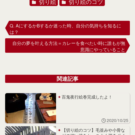
切り絵
切り絵のコツ
Q. AにするかBするか迷った時、自分の気持ちを知るに
は？
自分の夢を叶える方法＝カレーを食べたい時に誰もが無
意識にやっていること
関連記事
百鬼夜行絵巻完成したよ！
2020/10/25
【切り絵のコツ】毛並みや小骨な