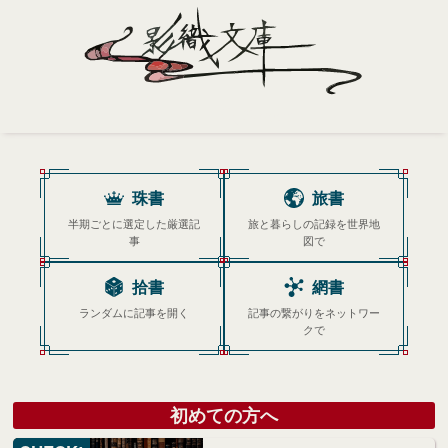
Home
Profile
珠書
旅書
半期ごとに選定した厳選記
旅と暮らしの記録を世界地
Portfolio
事
図で
Support
拾書
網書
Contact
ランダムに記事を開く
記事の繋がりをネットワー
クで
初めての方へ