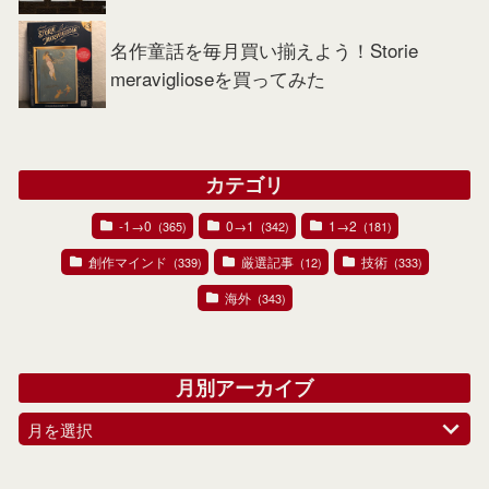
名作童話を毎月買い揃えよう！Storie
meraviglioseを買ってみた
カテゴリ
-1→0
0→1
1→2
(365)
(342)
(181)
創作マインド
厳選記事
技術
(339)
(12)
(333)
海外
(343)
月別アーカイブ
月を選択