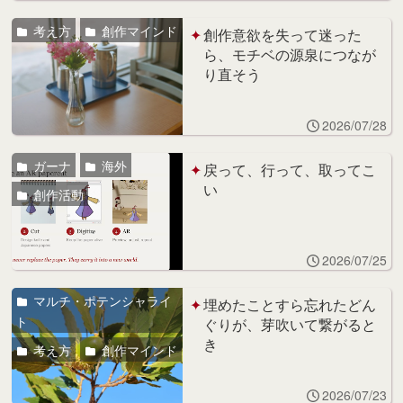
考え方
創作マインド
創作意欲を失って迷った
ら、モチベの源泉につなが
り直そう
2026/07/28
ガーナ
海外
戻って、行って、取ってこ
い
創作活動
2026/07/25
マルチ・ポテンシャライ
埋めたことすら忘れたどん
ト
ぐりが、芽吹いて繋がると
き
考え方
創作マインド
2026/07/23