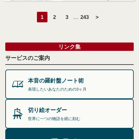
…
1
2
3
243
>
リンク集
サービスのご案内
本音の羅針盤ノート術
表現したいあなたのための3ヶ月
切り絵オーダー
世界に一つの物語を紙に刻む