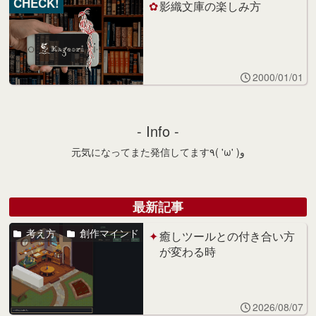
CHECK!
影織文庫の楽しみ方
2000/01/01
- Info -
元気になってまた発信してます٩( 'ω' )و
最新記事
考え方
創作マインド
癒しツールとの付き合い方
が変わる時
2026/08/07