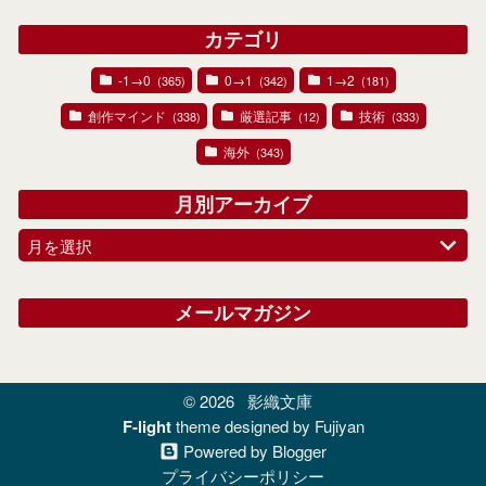
カテゴリ
-1→0
0→1
1→2
(365)
(342)
(181)
創作マインド
厳選記事
技術
(338)
(12)
(333)
海外
(343)
月別アーカイブ
月を選択
メールマガジン
© 2026
影織文庫
F-light
theme designed by Fujiyan
Powered by Blogger
プライバシーポリシー