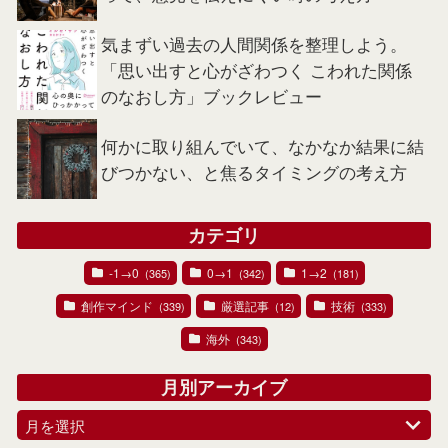
気まずい過去の人間関係を整理しよう。
「思い出すと心がざわつく こわれた関係
のなおし方」ブックレビュー
何かに取り組んでいて、なかなか結果に結
びつかない、と焦るタイミングの考え方
カテゴリ
-1→0
0→1
1→2
(365)
(342)
(181)
創作マインド
厳選記事
技術
(339)
(12)
(333)
海外
(343)
月別アーカイブ
月を選択