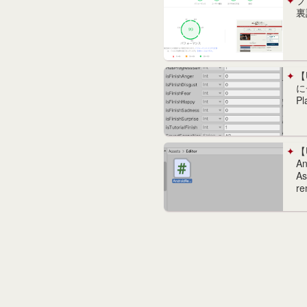
ブ
裏
【
に
Pl
【U
An
As
r
の