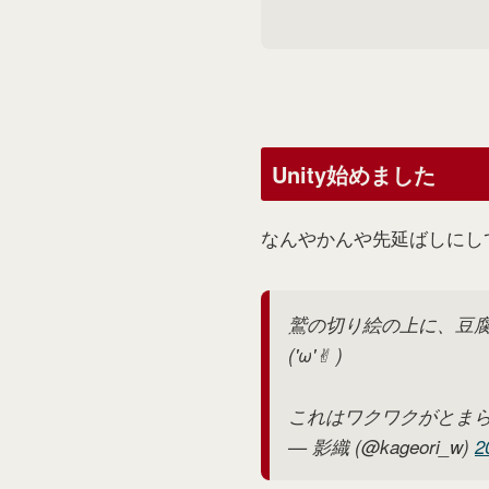
Unity始めました
なんやかんや先延ばしにして
鷲の切り絵の上に、豆腐
('ω'✌︎ )
これはワクワクがとま
— 影織 (@kageori_w)
2