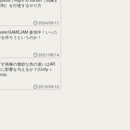
ipediaでRight to vanish（消滅す
権利）を行使するやり方
2024/09/11
lusterGAMEJAM 参加中！いった
何を作ろうというのか！
2021/08/14
ざす画像の微妙な色の違いはAR
に影響を与えるか？(Unity +
ria)
2019/09/12