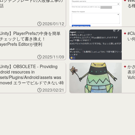
ログテンプレートの大改修工事の
Wik
話
る
2026/01/12
Unity】PlayerPrefsの中身を簡単
#C
チェックして書き換え！
い
ayerPrefs Editorが便利
2025/11/09
nity】OBSOLETE - Providing
か
droid resources in
表示
sets/Plugins/Android/assets was
Vufo
emoved エラーでビルドできない時
対処法
2023/02/21