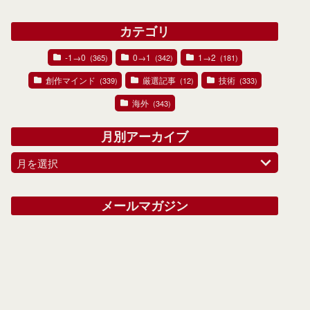
カテゴリ
-1→0
0→1
1→2
(365)
(342)
(181)
創作マインド
厳選記事
技術
(339)
(12)
(333)
海外
(343)
月別アーカイブ
月を選択
メールマガジン