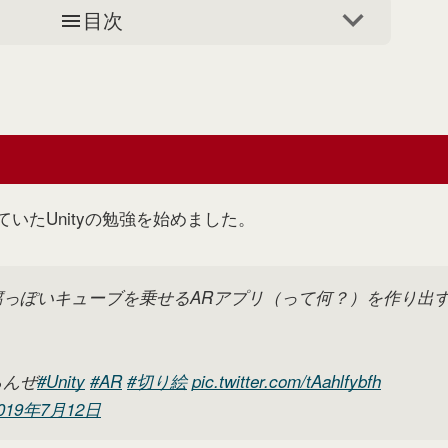
目次
いたUnityの勉強を始めました。
っぽいキューブを乗せるARアプリ（って何？）を作り出す
らんぜ
#Unity
#AR
#切り絵
pic.twitter.com/tAahlfybfh
019年7月12日