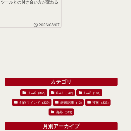
しツールとの付き合い方が変わる
2026/08/07
カテゴリ
-1→0
0→1
1→2
(365)
(342)
(181)
創作マインド
厳選記事
技術
(339)
(12)
(333)
海外
(343)
月別アーカイブ