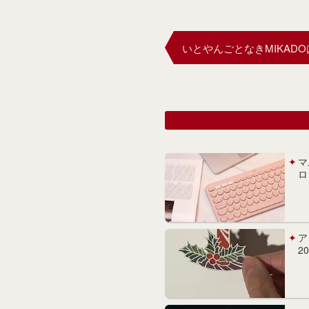
いとやんごとなきMIKAD
マ
ロ
ア
2