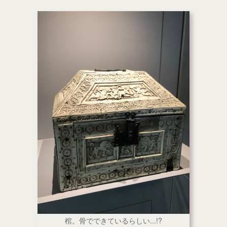
棺。骨でできているらしい...!?