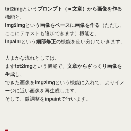
という
txt2img
プロンプト（＝文章）から画像を作る
機能と、
という
（ただし、
img2img
画像をベースに画像を作る
ここにテキストも追加できます）機能と、
という
の機能を使い分けていきます。
inpaint
細部修正
大まかな流れとしては、
まず
という機能で、
txt2img
文章からざっくり画像を
し、
生成
できた画像を
という機能に入れて、よりイメ
img2img
ージに近い画像を再生成します。
そして、微調整を
で行います。
inpaint