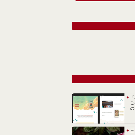
「
ご
の
三