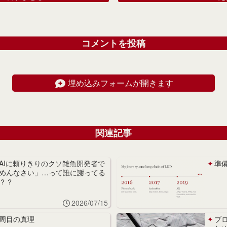
コメントを投稿
埋め込みフォームが開きます
関連記事
AIに頼りきりのクソ雑魚開発者で
準
めんなさい」…って誰に謝ってる
？？
2026/07/15
周目の真理
ブ