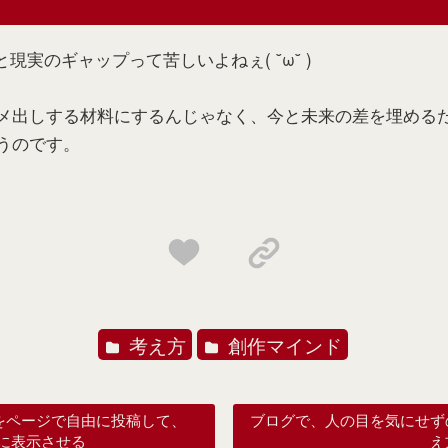
と現実のギャップって苦しいよねぇ( ˘ω˘ )
メ出しする材料にするんじゃなく、今と未来の差を埋める
うのです。
考え方
創作マインド
情報をページで自由に投稿して、
ブログで、人の目を気にせず
ジに表示させる
え