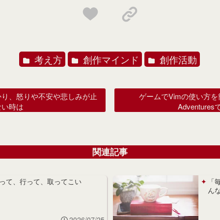
考え方
創作マインド
創作活動
かり、怒りや不安や悲しみが止
ゲームでVimの使い方を
ない時は
Adventur
関連記事
って、行って、取ってこい
「
ん
2026/07/25