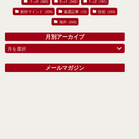
-1→0
0→1
1→2
(365)
(342)
(181)
創作マインド
厳選記事
技術
(339)
(12)
(333)
海外
(343)
月別アーカイブ
月を選択
メールマガジン