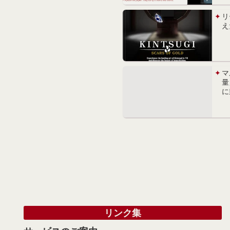
リ
え
マ
量
に
リンク集