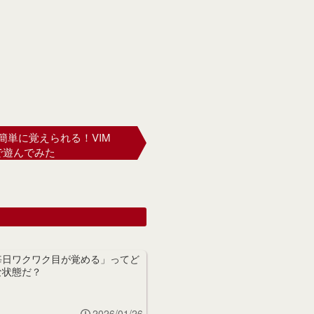
簡単に覚えられる！VIM
esで遊んでみた
毎日ワクワク目が覚める」ってど
な状態だ？
2026/01/26