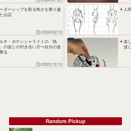
ーダーシップを取る怖さを乗り越
人
たお話
2026/02/12
ルチ・ポテンシャライトの「熱
楽
」の波との付き合い方〜自分の波
波
乗る
2025/12/12
Random Pickup