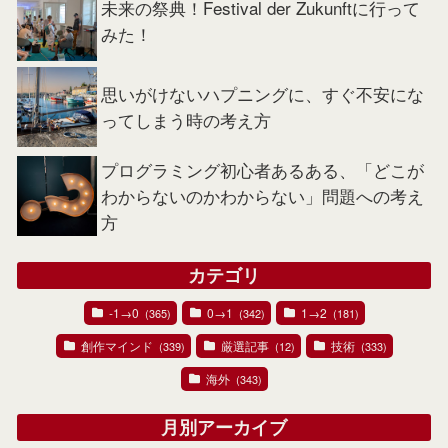
未来の祭典！Festival der Zukunftに行って
みた！
思いがけないハプニングに、すぐ不安にな
ってしまう時の考え方
プログラミング初心者あるある、「どこが
わからないのかわからない」問題への考え
方
カテゴリ
-1→0
0→1
1→2
(365)
(342)
(181)
創作マインド
厳選記事
技術
(339)
(12)
(333)
海外
(343)
月別アーカイブ