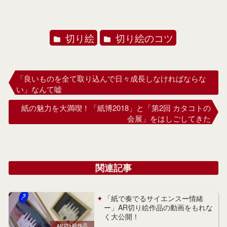
切り絵
切り絵のコツ
「良いものを全て取り込んで日々成長しなければならな
い」なんて嘘
紙の魅力を大満喫！「紙博2018」と「第2回 カタコトの
会展」をはしごしてきた
関連記事
「紙で奏でるサイエンスー情緒
ー」AR切り絵作品の動画をもれな
く大公開！