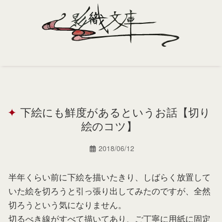
Home
Profile
下絵にも鮮度があるというお話【切り
Portfolio
絵のコツ】
Support
2018/06/12
Contact
半年くらい前に下絵を描いたきり、しばらく放置して
いた絵を切ろうと引っ張り出してみたのですが、全然
切ろうという気になりません。
切るべき線がすべて描いてあり、ご丁寧に用紙に固定