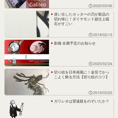
2020/03/06
使い古したカッターの刃が新品の
切れ味に！ダイヤモンド超仕上砥
石がすごい
2018/02/13
影織 在廊予定のお知らせ
2020/02/24
切り絵を日本画風に！金箔でかっ
こよく飾る方法【切り絵のコツ】
2019/03/22
ガリレオは望遠鏡をのぞいたか？