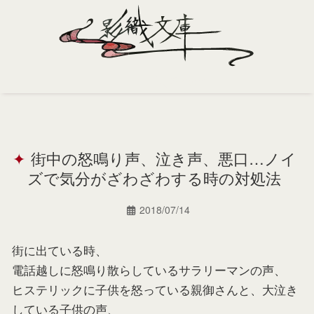
Home
Profile
街中の怒鳴り声、泣き声、悪口…ノイ
Portfolio
ズで気分がざわざわする時の対処法
Support
2018/07/14
Contact
街に出ている時、
電話越しに怒鳴り散らしているサラリーマンの声、
ヒステリックに子供を怒っている親御さんと、大泣き
している子供の声、