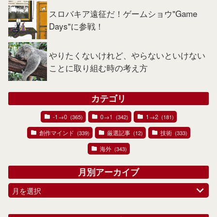
スロバキア遠征だ！ゲームショウ"Game
Days"に参戦！
やりたくないけれど、やらないといけない
ことに取り組む時の考え方
カテゴリ
-1→0
0→1
1→2
(365)
(342)
(181)
創作マインド
厳選記事
技術
(339)
(12)
(333)
海外
(343)
月別アーカイブ
月を選択