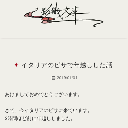
Home
Profile
イタリアのピサで年越しした話
Portfolio
Support
2019/01/01
Contact
あけましておめでとうございます。
さて、今イタリアのピサに来ています。
2時間ほど前に年越ししました。