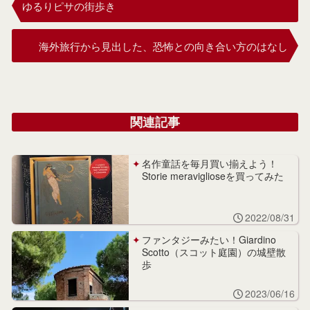
ゆるりピサの街歩き
海外旅行から見出した、恐怖との向き合い方のはなし
関連記事
名作童話を毎月買い揃えよう！
Storie meraviglioseを買ってみた
2022/08/31
ファンタジーみたい！Giardino
Scotto（スコット庭園）の城壁散
歩
2023/06/16