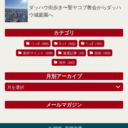
ダッハウ街歩き〜聖ヤコブ教会からダッハ
ウ城庭園へ
カテゴリ
-1→0
0→1
1→2
(365)
(342)
(181)
創作マインド
厳選記事
技術
(339)
(12)
(333)
海外
(343)
月別アーカイブ
月を選択
メールマガジン
© 2026
影織文庫