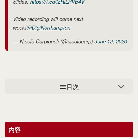
Slides:
https://t.co/lzRiLPVB4V
Video recording will come next
week!
@DigiNorthampton
— Nicolò Carpignoli (@nicolocarp)
June 12, 2020
目次
内容