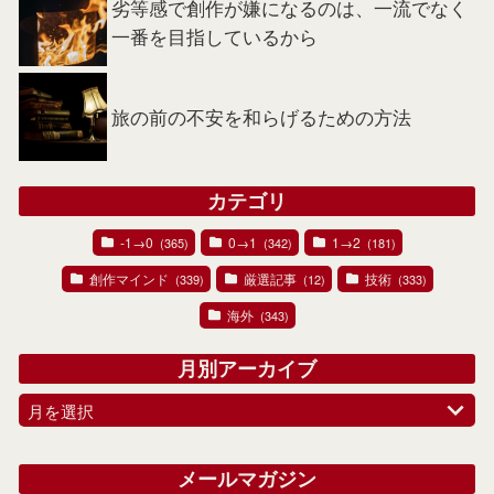
劣等感で創作が嫌になるのは、一流でなく
一番を目指しているから
旅の前の不安を和らげるための方法
カテゴリ
-1→0
0→1
1→2
(365)
(342)
(181)
創作マインド
厳選記事
技術
(339)
(12)
(333)
海外
(343)
月別アーカイブ
月を選択
メールマガジン