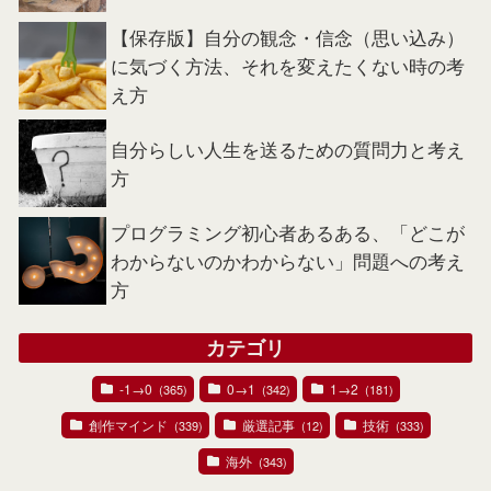
【保存版】自分の観念・信念（思い込み）
に気づく方法、それを変えたくない時の考
え方
自分らしい人生を送るための質問力と考え
方
プログラミング初心者あるある、「どこが
わからないのかわからない」問題への考え
方
カテゴリ
-1→0
0→1
1→2
(365)
(342)
(181)
創作マインド
厳選記事
技術
(339)
(12)
(333)
海外
(343)