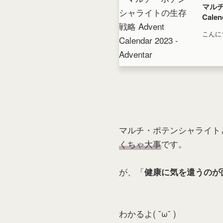
マルチ
Calen
こんにちは。
す。 本アドベントカレンダーでは、「マルチ・ポテン
シャラ
ようと思います。 
なんぞ
ャライ
マルチ・ポテンシャライト
くちゃ大事
です。
が、「
健康に気を遣うのが
わかるよ( ˘ω˘ )