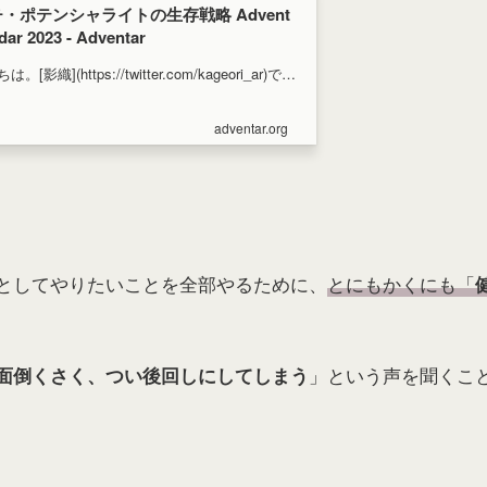
・ポテンシャライトの生存戦略 Advent
dar 2023 - Adventar
[影織](https://twitter.com/kageori_ar)で
イト」として生きるためのヒントをまとめてみ
adventar.org
「マルチ・ポテンシャライト」って
や？と言う人も、 我こそは「マルチ・ポテンシ
ト」ぞ！と言う人も、 楽しんでお読みいただけ
れば幸いです。 タイトルは仮案です。
としてやりたいことを全部やるために、
とにもかくにも「
」という声を聞くこ
面倒くさく、つい後回しにしてしまう