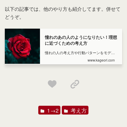
以下の記事では、他のやり方も紹介してます。併せて
どうぞ。
憧れのあの人のようになりたい！理想
に近づくための考え方
憧れの人の考え方や行動パターンをモデリ
ングして、自分の生き方を変えるコツをま
www.kageori.com
とめました。
1→2
考え方