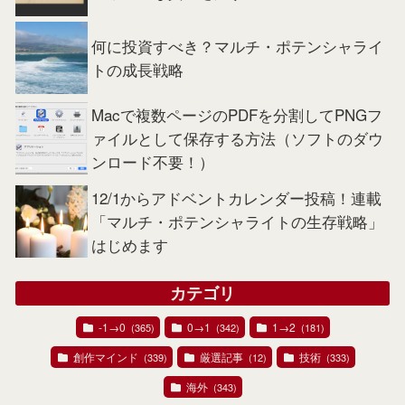
何に投資すべき？マルチ・ポテンシャライ
トの成長戦略
Macで複数ページのPDFを分割してPNGフ
ァイルとして保存する方法（ソフトのダウ
ンロード不要！）
12/1からアドベントカレンダー投稿！連載
「マルチ・ポテンシャライトの生存戦略」
はじめます
カテゴリ
-1→0
0→1
1→2
(365)
(342)
(181)
創作マインド
厳選記事
技術
(339)
(12)
(333)
海外
(343)