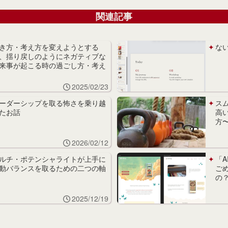
関連記事
き方・考え方を変えようとする
な
、揺り戻しのようにネガティブな
来事が起こる時の過ごし方・考え
2025/02/23
ーダーシップを取る怖さを乗り越
ス
たお話
高
方
2026/02/12
ルチ・ポテンシャライトが上手に
「
動バランスを取るための二つの軸
ご
の
2025/12/19