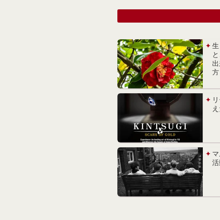
生
と
出
方
リ
え
マ
活