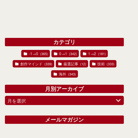
カテゴリ
-1→0
0→1
1→2
(365)
(342)
(181)
創作マインド
厳選記事
技術
(339)
(12)
(333)
海外
(343)
月別アーカイブ
月を選択
メールマガジン