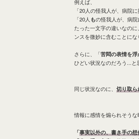
例えば、
「20人の怪我人が、病院
「20人
の怪我人が、病院
も
たった一文字の違いなのに
ンスを微妙に含むことにな
さらに、「
苦悶の表情を浮
ひどい状況なのだろう...
同じ状況なのに、
切り取ら
情報に感情を煽られそうな
「
事実以外の、書き手の想