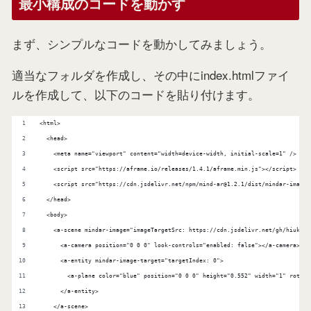
最小構成のコードを動かす
まず、シンプルなコードを動かしてみましょう。
適当なフォルダを作成し、その中にindex.htmlファイ
ルを作成して、以下のコードを貼り付けます。
<html>
  <head>
    <meta name="viewport" content="width=device-width, initial-scale=1" />
    <script src="https://aframe.io/releases/1.4.1/aframe.min.js"></script>
    <script src="https://cdn.jsdelivr.net/npm/mind-ar@1.2.1/dist/mindar-image-
  </head>
  <body>
    <a-scene mindar-image="imageTargetSrc: https://cdn.jsdelivr.net/gh/hiukim/
      <a-camera position="0 0 0" look-controls="enabled: false"></a-camera>
      <a-entity mindar-image-target="targetIndex: 0">
        <a-plane color="blue" position="0 0 0" height="0.552" width="1" rotati
      </a-entity>
    </a-scene>