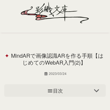
Home
Profile
MindARで画像認識ARを作る手順【は
Portfolio
じめてのWebAR入門(2)】
Support
2023/03/24
Contact
目次