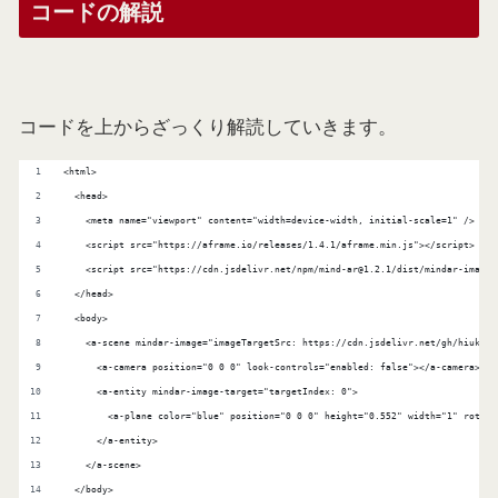
コードの解説
コードを上からざっくり解読していきます。
<html>
  <head>
    <meta name="viewport" content="width=device-width, initial-scale=1" />
    <script src="https://aframe.io/releases/1.4.1/aframe.min.js"></script>
    <script src="https://cdn.jsdelivr.net/npm/mind-ar@1.2.1/dist/mindar-image-
  </head>
  <body>
    <a-scene mindar-image="imageTargetSrc: https://cdn.jsdelivr.net/gh/hiukim/
      <a-camera position="0 0 0" look-controls="enabled: false"></a-camera>
      <a-entity mindar-image-target="targetIndex: 0">
        <a-plane color="blue" position="0 0 0" height="0.552" width="1" rotati
      </a-entity>
    </a-scene>
  </body>