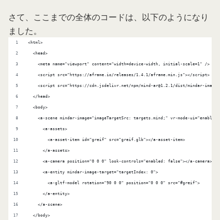
さて、ここまでの全体のコードは、以下のようになり
ました。
<html>
  <head>
    <meta name="viewport" content="width=device-width, initial-scale=1" />
    <script src="https://aframe.io/releases/1.4.1/aframe.min.js"></script>
    <script src="https://cdn.jsdelivr.net/npm/mind-ar@1.2.1/dist/mindar-image-
  </head>
  <body>
    <a-scene mindar-image="imageTargetSrc: targets.mind;" vr-mode-ui="enabled:
      <a-assets>
        <a-asset-item id="greif" src="greif.glb"></a-asset-item>
      </a-assets>
      <a-camera position="0 0 0" look-controls="enabled: false"></a-camera>
      <a-entity mindar-image-target="targetIndex: 0">
        <a-gltf-model rotation="90 0 0" position="0 0 0" src="#greif">
      </a-entity>
    </a-scene>
  </body>