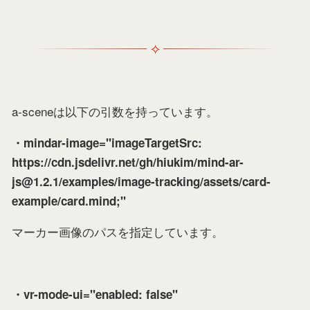
a-sceneは以下の引数を持っています。
・mindar-image="imageTargetSrc:
https://cdn.jsdelivr.net/gh/hiukim/mind-ar-
js@1.2.1/examples/image-tracking/assets/card-
example/card.mind;"
マーカー画像のパスを指定しています。
・vr-mode-ui="enabled: false"