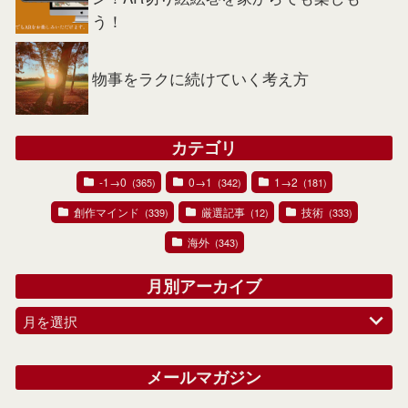
う！
物事をラクに続けていく考え方
カテゴリ
-1→0
0→1
1→2
(365)
(342)
(181)
創作マインド
厳選記事
技術
(339)
(12)
(333)
海外
(343)
月別アーカイブ
月を選択
メールマガジン