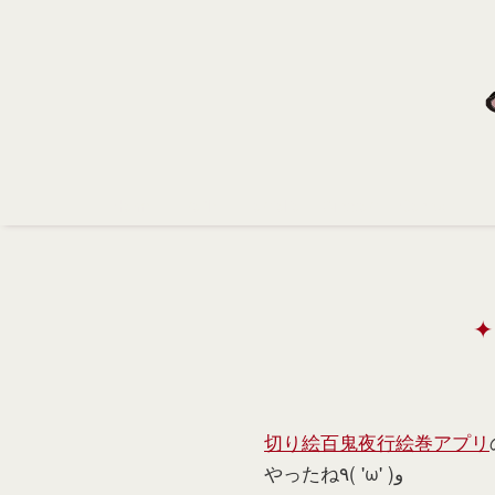
Home
Profile
Portfolio
Support
Contact
切り絵百鬼夜行絵巻アプリ
やったね٩( 'ω' )و