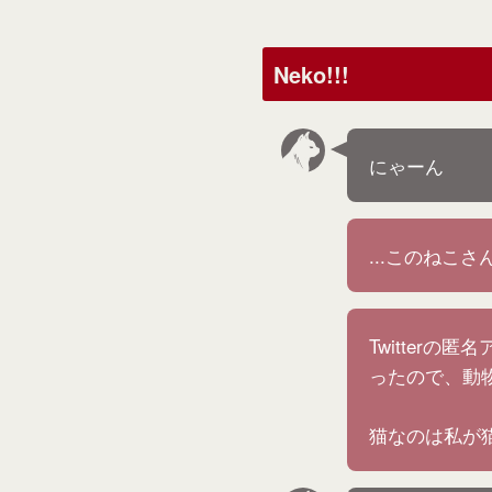
Neko!!!
にゃーん
...このね
Twitter
ったので、動
猫なのは私が