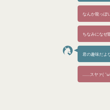
なんか龍っぽ
ちなみになぜ
君の趣味だよ
......スヤァ( ˘ω˘