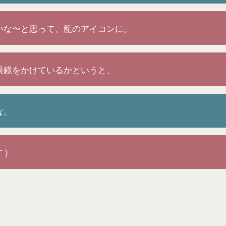
いな〜と思って、龍のアイコンに。
眼鏡をかけているかというと、
な。
 )