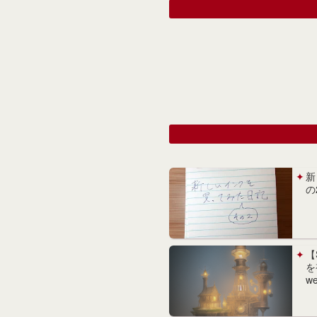
新
の
【
を
w