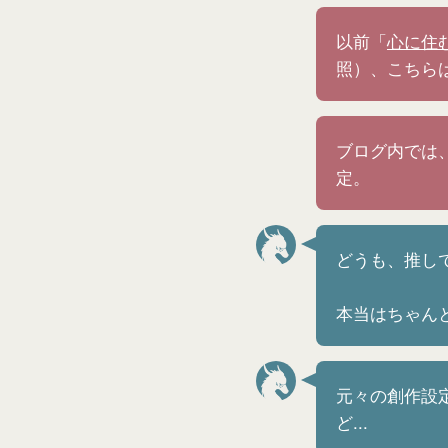
以前「
心に住
照）、こちら
ブログ内では
定。
どうも、推し
本当はちゃん
元々の創作設
ど...