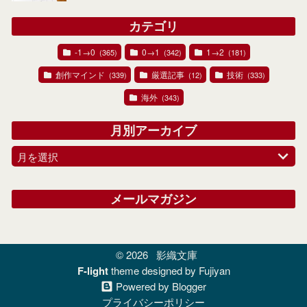
カテゴリ
-1→0
0→1
1→2
(365)
(342)
(181)
創作マインド
厳選記事
技術
(339)
(12)
(333)
海外
(343)
月別アーカイブ
月を選択
メールマガジン
© 2026
影織文庫
F-light
theme designed by Fujiyan
Powered by Blogger
プライバシーポリシー