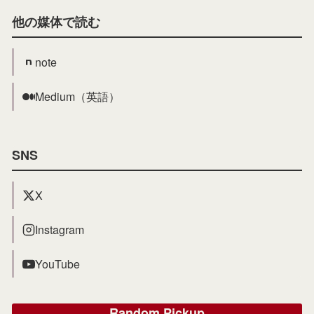
他の媒体で読む
note
Medium（英語）
SNS
X
Instagram
YouTube
Random Pickup