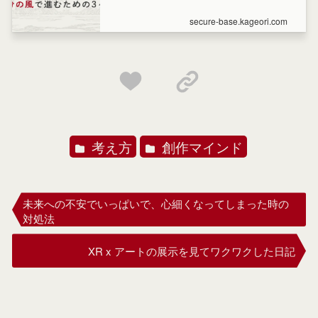
てしまう人が、自分主体で生きられるよう
にするための思考法をお伝えする、3ヶ月の
secure-base.kageori.com
コースです。
考え方
創作マインド
未来への不安でいっぱいで、心細くなってしまった時の
対処法
XR x アートの展示を見てワクワクした日記