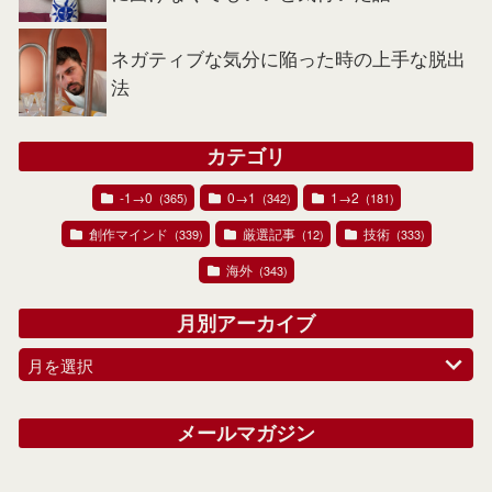
ネガティブな気分に陥った時の上手な脱出
法
カテゴリ
-1→0
0→1
1→2
(365)
(342)
(181)
創作マインド
厳選記事
技術
(339)
(12)
(333)
海外
(343)
月別アーカイブ
月を選択
メールマガジン