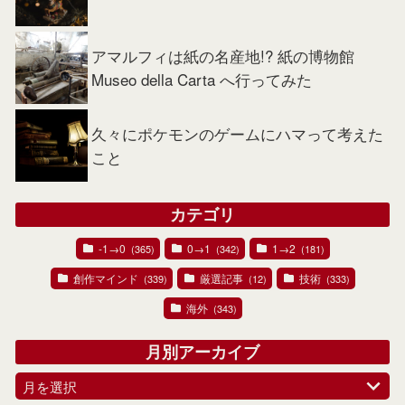
アマルフィは紙の名産地!? 紙の博物館
Museo della Carta へ行ってみた
久々にポケモンのゲームにハマって考えた
こと
カテゴリ
-1→0
0→1
1→2
(365)
(342)
(181)
創作マインド
厳選記事
技術
(339)
(12)
(333)
海外
(343)
月別アーカイブ
月を選択