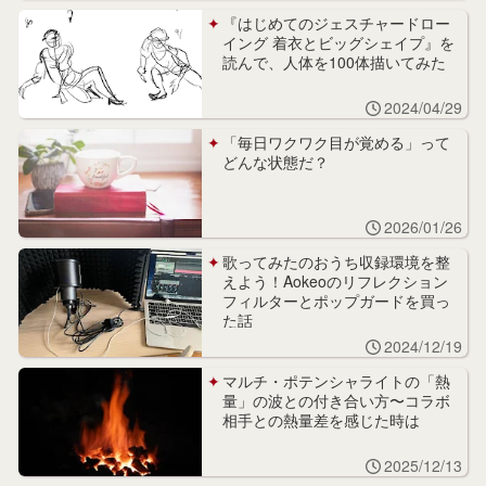
『はじめてのジェスチャードロー
イング 着衣とビッグシェイプ』を
読んで、人体を100体描いてみた
2024/04/29
「毎日ワクワク目が覚める」って
どんな状態だ？
2026/01/26
歌ってみたのおうち収録環境を整
えよう！Aokeoのリフレクション
フィルターとポップガードを買っ
た話
2024/12/19
マルチ・ポテンシャライトの「熱
量」の波との付き合い方〜コラボ
相手との熱量差を感じた時は
2025/12/13