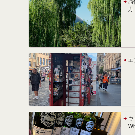
感
方
エ
ウ
W