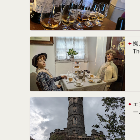
蝋
Th
エ
ー