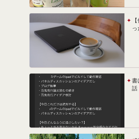
【
っ
書
話