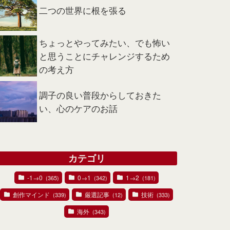
二つの世界に根を張る
ちょっとやってみたい、でも怖い
と思うことにチャレンジするため
の考え方
調子の良い普段からしておきた
い、心のケアのお話
カテゴリ
-1→0
0→1
1→2
(365)
(342)
(181)
創作マインド
厳選記事
技術
(339)
(12)
(333)
海外
(343)