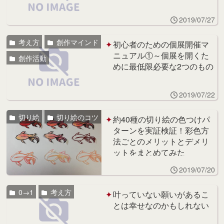
2019/07/27
考え方
創作マインド
初心者のための個展開催マ
ニュアル①～個展を開くた
創作活動
めに最低限必要な2つのもの
2019/07/22
切り絵
切り絵のコツ
約40種の切り絵の色つけパ
ターンを実証検証！彩色方
法ごとのメリットとデメリ
ットをまとめてみた
2019/07/20
0→1
考え方
叶っていない願いがあるこ
とは幸せなのかもしれない