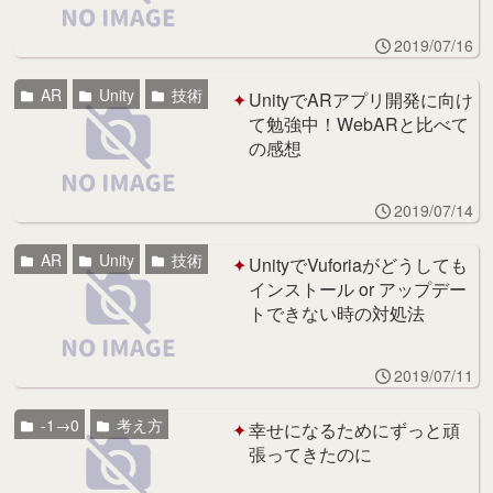
2019/07/16
AR
Unity
技術
UnityでARアプリ開発に向け
て勉強中！WebARと比べて
の感想
2019/07/14
AR
Unity
技術
UnityでVuforiaがどうしても
インストール or アップデー
トできない時の対処法
2019/07/11
-1→0
考え方
幸せになるためにずっと頑
張ってきたのに