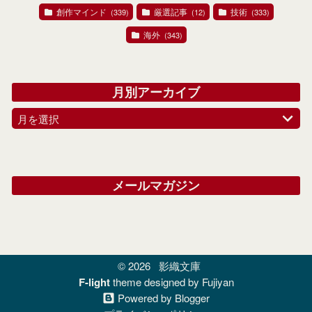
創作マインド
厳選記事
技術
(339)
(12)
(333)
海外
(343)
月別アーカイブ
月を選択
メールマガジン
© 2026
影織文庫
F-light
theme designed by Fujiyan
Powered by Blogger