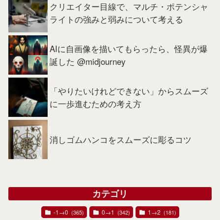
クリエイター目線で、マルチ・ポテンシャ
ライトの強みと弱みについて考える
AIに自画像を描いてもらったら、怪異が爆
誕した @midjourney
「やりたいけれどできない」からスムーズ
に一歩進むための考え方
消しゴムハンコをスムーズに彫るコツ
カテゴリ
-1→0
0→1
1→2
(365)
(342)
(181)