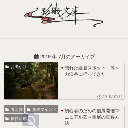
Home
Profile
2019 年 7月のアーカイブ
Portfolio
お出かけ
隠れた避暑スポット！等々
力渓谷に行ってきた
Support
Contact
2019/07/31
考え方
創作マインド
初心者のための個展開催マ
ニュアル②～個展の集客方
創作活動
法