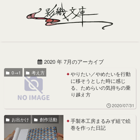
Home
Profile
2020 年 7月のアーカイブ
Portfolio
0→1
考え方
やりたい／やめたいを行動
に移そうとした時に感じ
Support
る、ためらいの気持ちの乗
り越え方
Contact
2020/07/31
お出かけ
創作活動
手製本工房まるみず組で絵
巻を作った日記