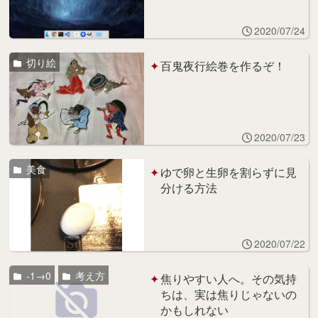
2020/07/24
切り絵
百鬼夜行絵巻を作るぞ！
2020/07/23
美食
ゆで卵と生卵を割らずに見
分ける方法
2020/07/22
-1→0
考え方
焦りやすい人へ。その気持
ちは、実は焦りじゃないの
かもしれない