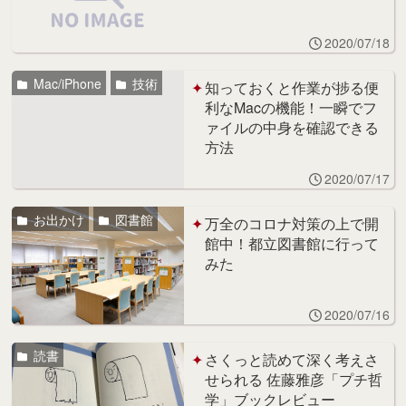
2020/07/18
Mac/iPhone
技術
知っておくと作業が捗る便
利なMacの機能！一瞬でフ
ァイルの中身を確認できる
方法
2020/07/17
お出かけ
図書館
万全のコロナ対策の上で開
館中！都立図書館に行って
みた
2020/07/16
読書
さくっと読めて深く考えさ
せられる 佐藤雅彦「プチ哲
学」ブックレビュー