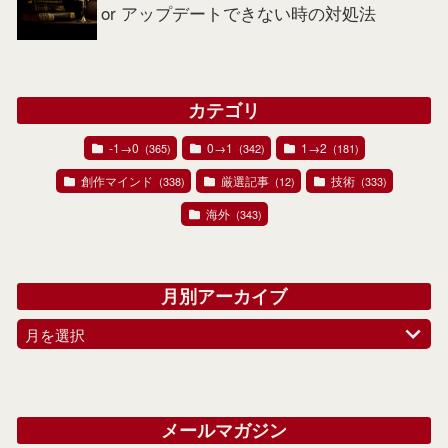
or アップデートできない時の対処法
カテゴリ
-1→0
0→1
1→2
(365)
(342)
(181)
創作マインド
厳選記事
技術
(338)
(12)
(333)
海外
(343)
月別アーカイブ
月を選択
メールマガジン