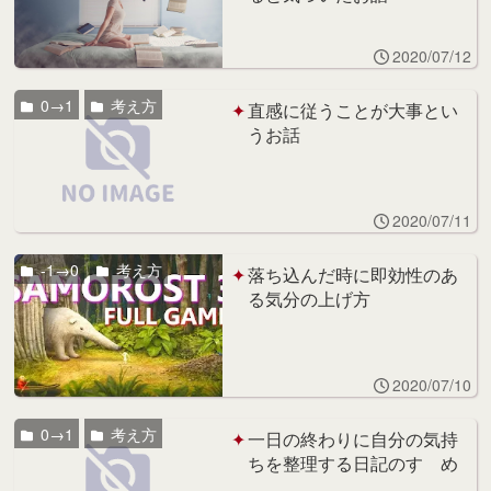
2020/07/12
0→1
考え方
直感に従うことが大事とい
うお話
2020/07/11
-1→0
考え方
落ち込んだ時に即効性のあ
る気分の上げ方
2020/07/10
0→1
考え方
一日の終わりに自分の気持
ちを整理する日記のすゝめ