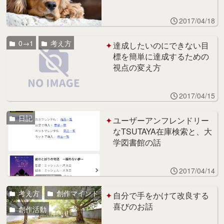
2017/04/18
0→1
考え方
達成したいのにできない目
標を簡単に達成するための
視点の変え方
2017/04/15
日記
ユーザーアンフレンドリー
なTSUTAYA在庫検索と、大
学図書館の話
2017/04/14
考え方
創作マインド
自分で手をかけて改良する
喜びのお話
創作活動