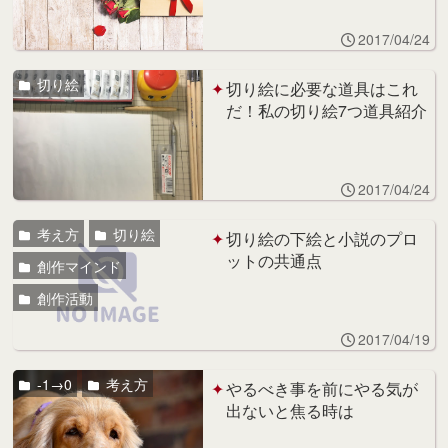
2017/04/24
切り絵
切り絵に必要な道具はこれ
だ！私の切り絵7つ道具紹介
2017/04/24
考え方
切り絵
切り絵の下絵と小説のプロ
ットの共通点
創作マインド
創作活動
2017/04/19
-1→0
考え方
やるべき事を前にやる気が
出ないと焦る時は