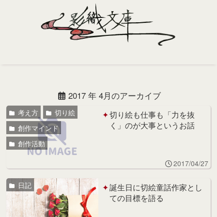
Home
Profile
2017 年 4月のアーカイブ
Portfolio
考え方
切り絵
切り絵も仕事も「力を抜
く」のが大事というお話
創作マインド
Support
創作活動
Contact
2017/04/27
日記
誕生日に切絵童話作家とし
ての目標を語る