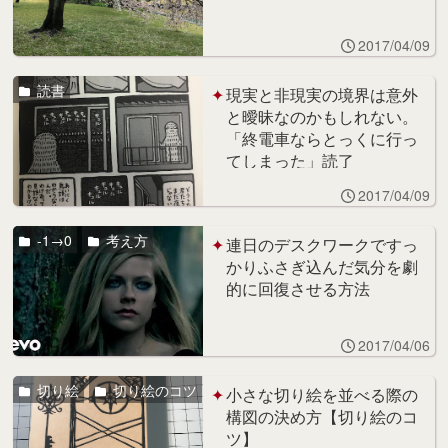
2017/04/09
読書
現実と非現実の境界は意外
と曖昧なのかもしれない。
「終電車ならとっくに行っ
てしまった」読了
2017/04/09
-1→0
考え方
連日のデスクワークですっ
かりふさぎ込んだ気分を劇
的に回復させる方法
2017/04/06
切り絵
切り絵のコツ
小さな切り絵を並べる際の
構図の決め方【切り絵のコ
ツ】