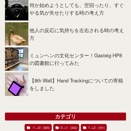
何か始めようとしても、空回ったり、すぐ
やる気が失せたりする時の考え方
他人の反応に気持ちを左右される時の考え
方
ミュンヘンの文化センター！Gasteig HP8
の図書館に行ってみた
【8th Wall】Hand Trackingについての寄稿
をしました
カテゴリ
-1→0
0→1
1→2
(365)
(342)
(181)