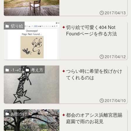
2017/04/13
切り絵
切り絵で可愛く404 Not
Foundページを作る方法
2017/04/12
-1→0
考え方
つらい時に希望を投げかけ
てくれるのは
2017/04/10
お出かけ
都会のオアシス浜離宮恩賜
庭園で雨のお花見