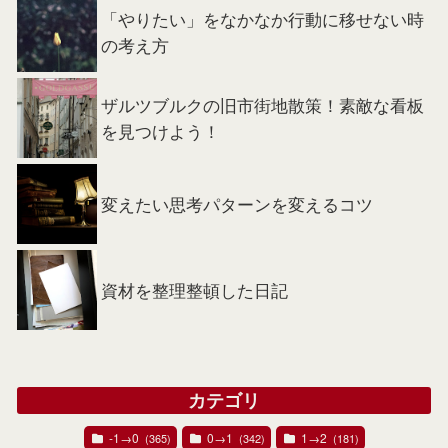
「やりたい」をなかなか行動に移せない時
の考え方
ザルツブルクの旧市街地散策！素敵な看板
を見つけよう！
変えたい思考パターンを変えるコツ
資材を整理整頓した日記
カテゴリ
-1→0
0→1
1→2
(365)
(342)
(181)