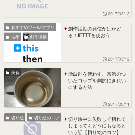
2017/03/13
おすすめツール/アプリ
創作活動の発信がはかど
る！IFTTTを使おう
技術
創作活動
2017/03/12
美食
漂白剤を使わず、茶渋のつ
いたコップを劇的にきれい
にする方法
2017/03/11
切り絵
切り絵のコツ
切り絵中に失敗して切れて
しまってもどうにもなると
いう話【切り絵のコツ】