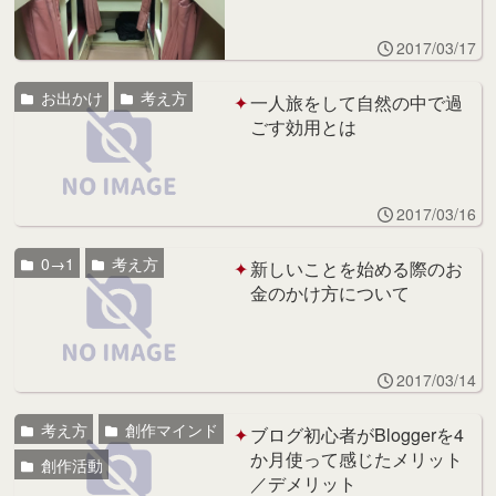
2017/03/17
お出かけ
考え方
一人旅をして自然の中で過
ごす効用とは
2017/03/16
0→1
考え方
新しいことを始める際のお
金のかけ方について
2017/03/14
考え方
創作マインド
ブログ初心者がBloggerを4
か月使って感じたメリット
創作活動
／デメリット