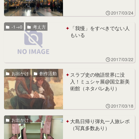
2017/03/24
-1→0
考え方
「我慢」をすべきでない人
もいる
2017/03/22
お出かけ
創作活動
スラブ史の物語世界に没
入！ミュシャ展@国立新美
術館（ネタバレあり）
2017/03/18
お出かけ
大島日帰り弾丸一人旅レポ
（写真多数あり）