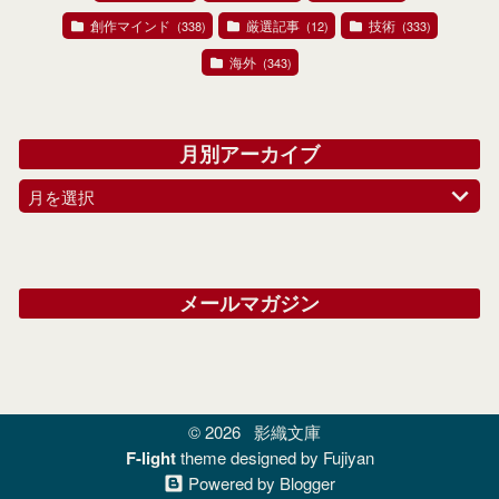
創作マインド
厳選記事
技術
(338)
(12)
(333)
海外
(343)
月別アーカイブ
月を選択
メールマガジン
© 2026
影織文庫
F-light
theme designed by Fujiyan
Powered by Blogger