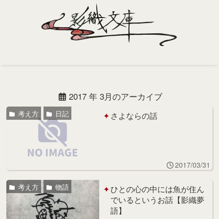
Home
Profile
2017 年 3月のアーカイブ
Portfolio
考え方
日記
さよならの話
Support
Contact
2017/03/31
考え方
物語
ひとの心の中には魚が住ん
でいるというお話【影織夢
語】