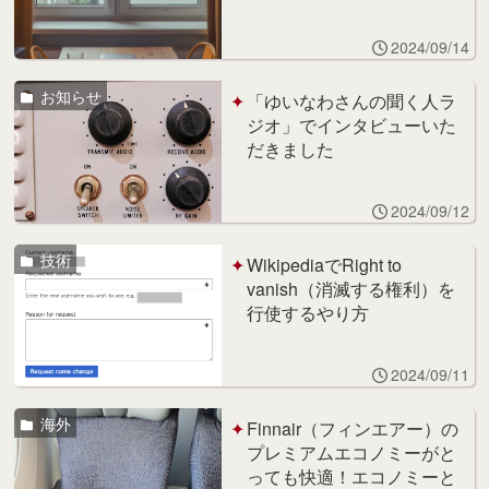
2024/09/14
お知らせ
「ゆいなわさんの聞く人ラ
ジオ」でインタビューいた
だきました
2024/09/12
技術
WikipediaでRight to
vanish（消滅する権利）を
行使するやり方
2024/09/11
海外
Finnair（フィンエアー）の
プレミアムエコノミーがと
っても快適！エコノミーと