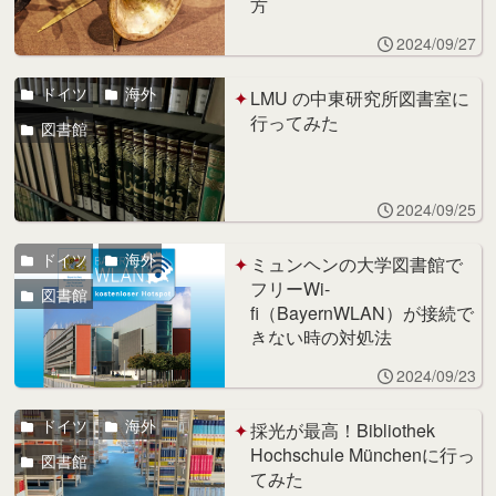
方
2024/09/27
ドイツ
海外
LMU の中東研究所図書室に
行ってみた
図書館
2024/09/25
ドイツ
海外
ミュンヘンの大学図書館で
フリーWi-
図書館
fi（BayernWLAN）が接続で
きない時の対処法
2024/09/23
ドイツ
海外
採光が最高！Bibliothek
Hochschule Münchenに行っ
図書館
てみた