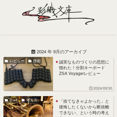
Home
Profile
2024 年 9月のアーカイブ
Portfolio
レビュー
技術
誠実なものづくりの思想に
惚れた！分割キーボード
Support
ZSA Voyagerレビュー
Contact
2024/09/30
0→1
考え方
「捨てなきゃよかった」と
後悔したくないから断捨離
できない、という時の考え