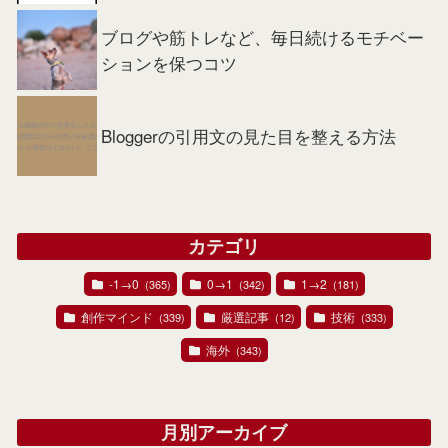
ブログや筋トレなど、毎日続けるモチベー
ションを保つコツ
Bloggerの引用文の見た目を整える方法
カテゴリ
-1→0
0→1
1→2
(365)
(342)
(181)
創作マインド
厳選記事
技術
(339)
(12)
(333)
海外
(343)
月別アーカイブ