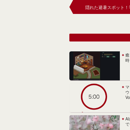
隠れた避暑スポット！
癒
時
マ
ウ
V
A
で