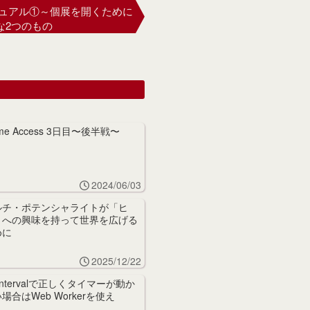
ュアル①～個展を開くために
な2つのもの
me Access 3日目〜後半戦〜
2024/06/03
ルチ・ポテンシャライトが「ヒ
」への興味を持って世界を広げる
めに
2025/12/22
tIntervalで正しくタイマーが動か
場合はWeb Workerを使え