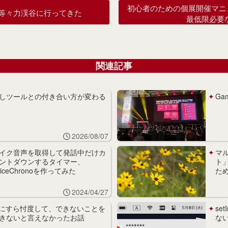
初心者のための個展開催マニ
等々力渓谷に行ってきた
最低限必要
関連記事
しツールとの付き合い方が変わる
Ga
2026/08/07
イク音声を取得して発話中だけカ
マ
ントダウンするタイマー、
ト
oiceChronoを作ってみた
た
2024/04/27
Iにすら忖度して、できないことを
se
きないと言えなかったお話
ない