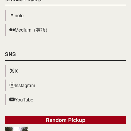
note
Medium（英語）
SNS
X
Instagram
YouTube
Random Pickup