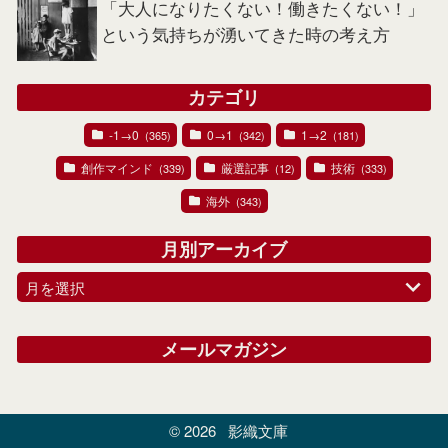
「大人になりたくない！働きたくない！」
という気持ちが湧いてきた時の考え方
カテゴリ
-1→0
0→1
1→2
(365)
(342)
(181)
創作マインド
厳選記事
技術
(339)
(12)
(333)
海外
(343)
月別アーカイブ
月を選択
メールマガジン
© 2026
影織文庫