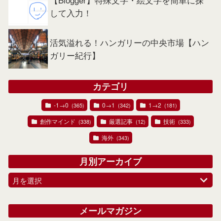
して入力！
活気溢れる！ハンガリーの中央市場【ハン
ガリー紀行】
カテゴリ
-1→0
0→1
1→2
(365)
(342)
(181)
創作マインド
厳選記事
技術
(338)
(12)
(333)
海外
(343)
月別アーカイブ
月を選択
メールマガジン