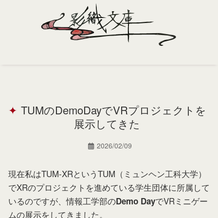
Home
Profile
TUMのDemoDayでVRプロジェクトを
Portfolio
展示してきた
Support
2026/02/09
Contact
現在私はTUM-XRというTUM（ミュンヘン工科大学）
でXRのプロジェクトを進めている学生団体に所属して
いるのですが、情報工学部の
でVRミニゲー
Demo Day
ムの展示をしてきました。