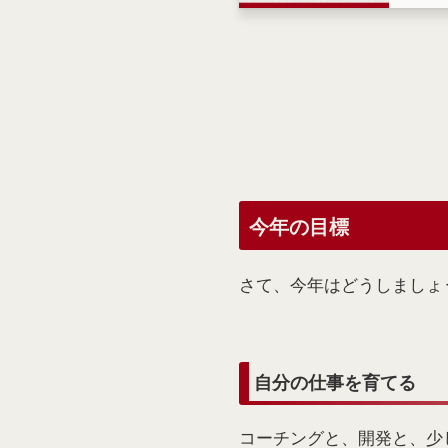
り方 占いたいことを思い浮かべて、2枚引く。 2枚を
並べて、
けた印象
トの図
と対称
で、一
徴的な
2枚の
今年の目標
さて、今年はどうしましょ
自分の仕事を育てる
コーチングと、開発と、少