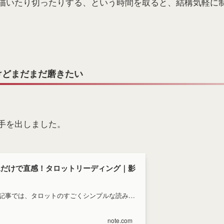
描いたり切ったりする、という時間を取ると、結構気軽に
けどまだまだ磨きたい
手を出しました。
図像だけで直感！タロットリーディング｜影
記事では、タロットのすごくシンプルな読み方
今回はそれを捨てて生み出した、影
トートタロット占術について書いてみようかな
note.com
トートタロット 具体的なや