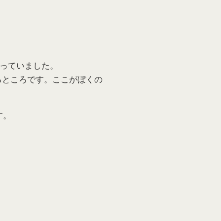
陥っていました。
るところです。ここがぼくの
す。