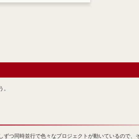
図像の共通点と相違点を挙げる。 そこから受
や気づいたことを言語化する。 トートタロッ
像は、幾何学的な模様が多く、カードを並べる
性や反復パターンが浮かび上がってきます（の
般的なタロットじゃなく、トートタロットの特
図像だからこそできる読み方な気がします）。
図像をその
う。
しずつ同時並行で色々なプロジェクトが動いているので、