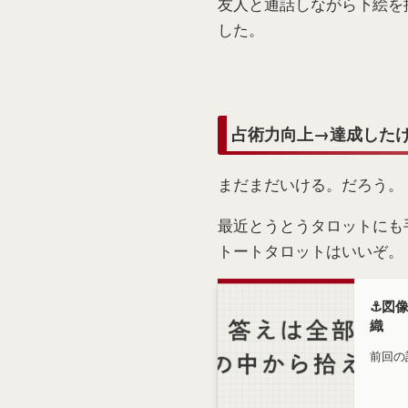
友人と通話しながら下絵を
した。
占術力向上→達成した
まだまだいける。だろう。
最近とうとうタロットにも
トートタロットはいいぞ。
⚓️
織
前回の
をまとめました。 
織式の
と思います。 オレオレ流