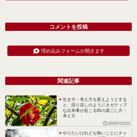
コメントを投稿
埋め込みフォームが開きます
関連記事
生き方・考え方を変えようとする
と、揺り戻しのようにネガティブ
な出来事が起こる時の過ごし方・
考え方
2025/02/23
やりたいけれども怖いことにチャ