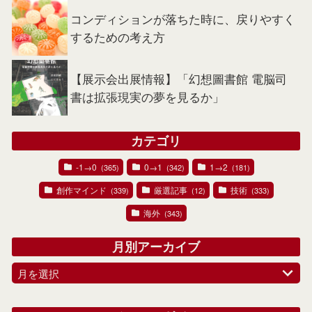
コンディションが落ちた時に、戻りやすく
するための考え方
【展示会出展情報】「幻想圖書館 電脳司
書は拡張現実の夢を見るか」
カテゴリ
-1→0
0→1
1→2
(365)
(342)
(181)
創作マインド
厳選記事
技術
(339)
(12)
(333)
海外
(343)
月別アーカイブ
月を選択