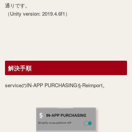
通りです。
（Unity version: 2019.4.6f1）
解決手順
serviceのIN-APP PURCHASINGをReimport。