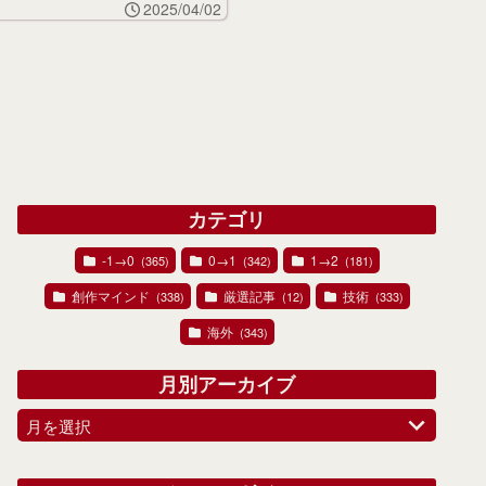
2025/04/02
カテゴリ
-1→0
0→1
1→2
(365)
(342)
(181)
創作マインド
厳選記事
技術
(338)
(12)
(333)
海外
(343)
月別アーカイブ
月を選択