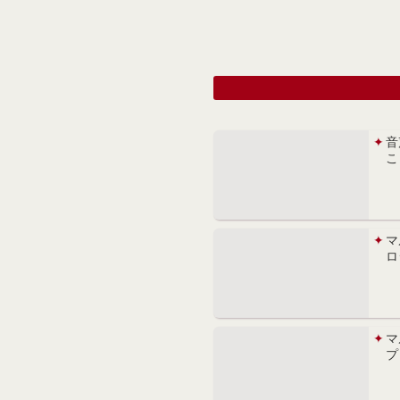
音
こ
マ
ロ
マ
プ