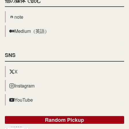
他の媒体で読む
note
Medium（英語）
SNS
X
Instagram
YouTube
Random Pickup