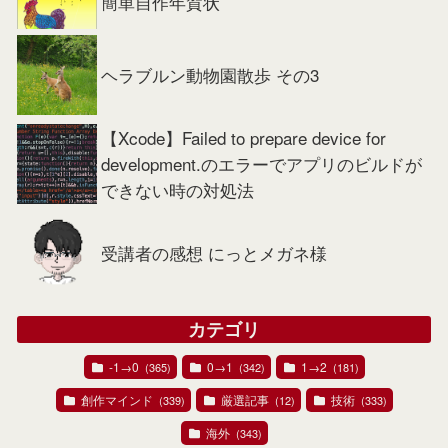
簡単自作年賀状
ヘラブルン動物園散歩 その3
【Xcode】Failed to prepare device for
development.のエラーでアプリのビルドが
できない時の対処法
受講者の感想 にっとメガネ様
カテゴリ
-1→0
0→1
1→2
(365)
(342)
(181)
創作マインド
厳選記事
技術
(339)
(12)
(333)
海外
(343)