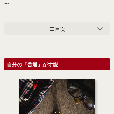
---
目次
自分の「普通」が才能