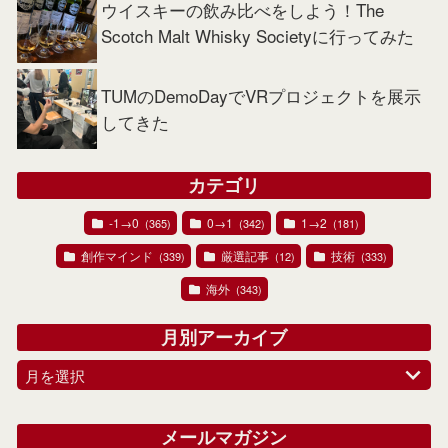
ウイスキーの飲み比べをしよう！The
Scotch Malt Whisky Societyに行ってみた
TUMのDemoDayでVRプロジェクトを展示
してきた
カテゴリ
-1→0
0→1
1→2
(365)
(342)
(181)
創作マインド
厳選記事
技術
(339)
(12)
(333)
海外
(343)
月別アーカイブ
月を選択
メールマガジン