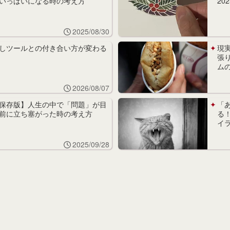
いっぱいになる時の考え方
202
2025/08/30
しツールとの付き合い方が変わる
現
張
ム
2026/08/07
保存版】人生の中で「問題」が目
「
前に立ち塞がった時の考え方
る
イ
2025/09/28