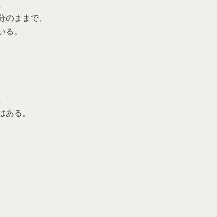
。
分のままで、
いる。
。
はある。