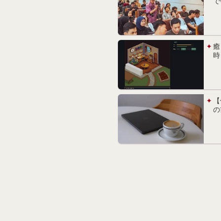
で
癒
時
【
の