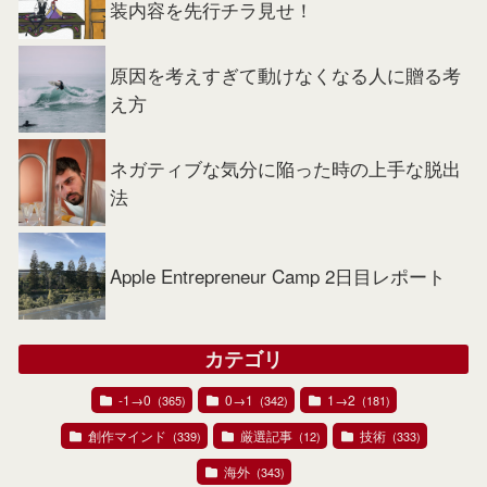
装内容を先行チラ見せ！
原因を考えすぎて動けなくなる人に贈る考
え方
ネガティブな気分に陥った時の上手な脱出
法
Apple Entrepreneur Camp 2日目レポート
カテゴリ
-1→0
0→1
1→2
(365)
(342)
(181)
創作マインド
厳選記事
技術
(339)
(12)
(333)
海外
(343)