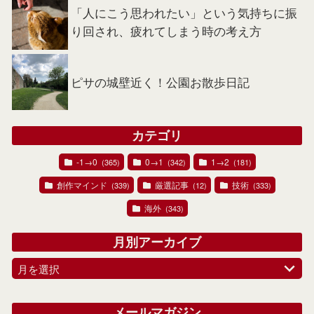
「人にこう思われたい」という気持ちに振
り回され、疲れてしまう時の考え方
ピサの城壁近く！公園お散歩日記
カテゴリ
-1→0
0→1
1→2
(365)
(342)
(181)
創作マインド
厳選記事
技術
(339)
(12)
(333)
海外
(343)
月別アーカイブ
月を選択
メールマガジン