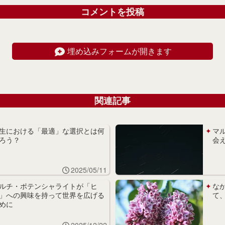
コメントを投稿
埋め込みフォームが開きます
関連記事
生における「最適」な選択とは何
マ
ろう？
会
2025/05/11
ルチ・ポテンシャライトが「ヒ
な
」への興味を持って世界を広げる
て
めに
2025/12/22