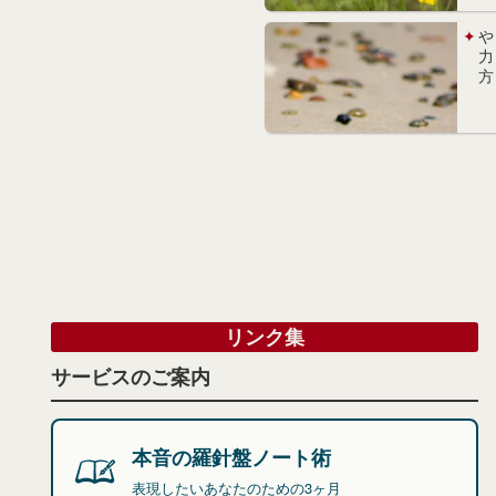
や
力
方
リンク集
サービスのご案内
本音の羅針盤ノート術
表現したいあなたのための3ヶ月