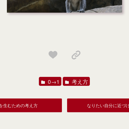
0→1
考え方
を生むための考え方
なりたい自分に近づ