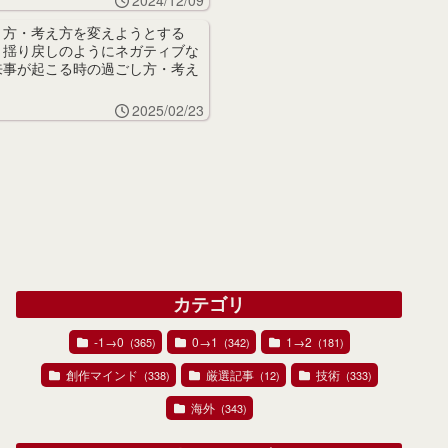
き方・考え方を変えようとする
、揺り戻しのようにネガティブな
来事が起こる時の過ごし方・考え
2025/02/23
カテゴリ
-1→0
0→1
1→2
(365)
(342)
(181)
創作マインド
厳選記事
技術
(338)
(12)
(333)
海外
(343)