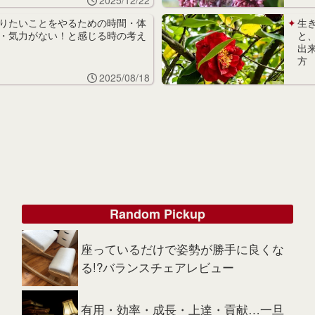
りたいことをやるための時間・体
生
・気力がない！と感じる時の考え
と
出
方
2025/08/18
Random Pickup
座っているだけで姿勢が勝手に良くな
る!?バランスチェアレビュー
有用・効率・成長・上達・貢献…一旦