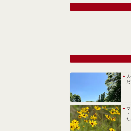
人
だ
マ
ト
た