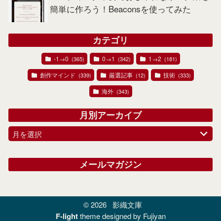
簡単に作ろう！Beaconsを使ってみた
カテゴリ
-1→0
0→1
1→2
(365)
(342)
(181)
創作マインド
厳選記事
技術
(339)
(12)
(333)
海外
(343)
月別アーカイブ
月を選択
メールマガジン
© 2026
影織文庫
F-light
theme designed by Fujiyan