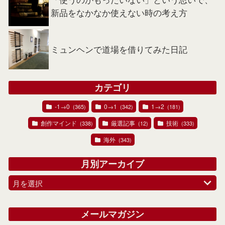
新品をなかなか使えない時の考え方
ミュンヘンで道場を借りてみた日記
カテゴリ
-1→0
0→1
1→2
(365)
(342)
(181)
創作マインド
厳選記事
技術
(338)
(12)
(333)
海外
(343)
月別アーカイブ
月を選択
メールマガジン