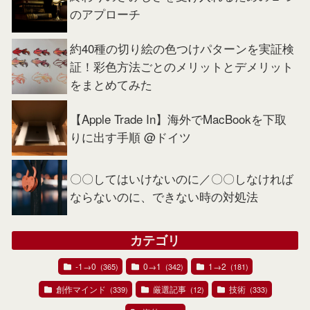
のアプローチ
約40種の切り絵の色つけパターンを実証検
証！彩色方法ごとのメリットとデメリット
をまとめてみた
【Apple Trade In】海外でMacBookを下取
りに出す手順 @ドイツ
〇〇してはいけないのに／〇〇しなければ
ならないのに、できない時の対処法
カテゴリ
-1→0
0→1
1→2
(365)
(342)
(181)
創作マインド
厳選記事
技術
(339)
(12)
(333)